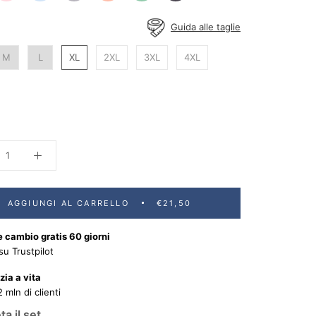
Shirt
Guida alle taglie
M
L
XL
2XL
3XL
4XL
AGGIUNGI AL CARRELLO
€21,50
 cambio gratis 60 giorni
su Trustpilot
ia a vita
2 mln di clienti
a il set