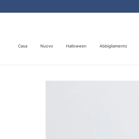
Vai
al
contenuto
Casa
Nuovo
Halloween
Abbigliamento
Casa
Nuovo
Halloween