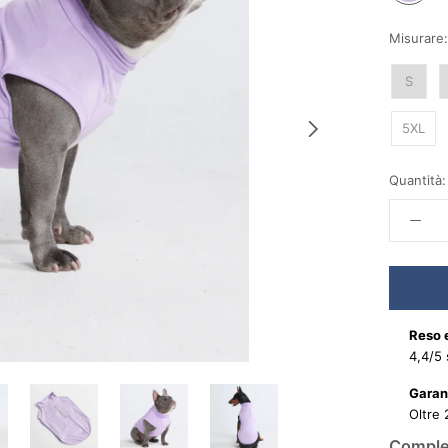
Misurare:
S
5XL
Quantità:
Reso e
4,4/5 
Garanz
Oltre 
Complet