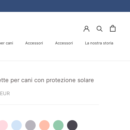
er cani
Accessori
Accessori
La nostra storia
er cani
Accessori
La nostra storia
tte per cani con protezione solare
 EUR
ink
Blue
Grey
Peach
Mint
Dark
hirt
Shirt
Shirt
Shirt
Shirt
Grey