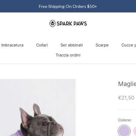
Free Shipping On Orders $50+
Imbracatura
Collari
Set abbinati
Scarpe
Cucce p
Traccia ordini
Imbracatura
Collari
Traccia ordini
Set abbinati
Scarpe
Cucce p
Maglie
€21,50
Colore:
Purple
P
Shirt
S