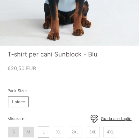
T-shirt per cani Sunblock - Blu
€20,50 EUR
Pack Size:
1 piece
Misurare:
Guida alle taglie
S
M
L
XL
2XL
3XL
4XL