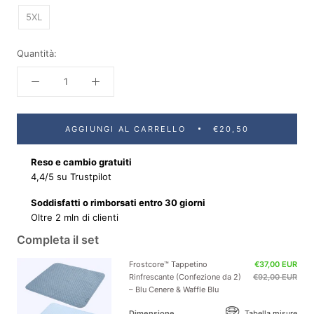
5XL
Quantità:
AGGIUNGI AL CARRELLO
€20,50
Reso e cambio gratuiti
4,4/5 su Trustpilot
Soddisfatti o rimborsati entro 30 giorni
Oltre 2 mln di clienti
Completa il set
Frostcore™ Tappetino
€37,00 EUR
Rinfrescante (Confezione da 2)
€92,00 EUR
– Blu Cenere & Waffle Blu
Dimensione
Tabella misure