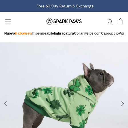
Vai
Free 60-Day Return & Exchange
al
contenuto
Nuovo
Halloween
Impermeabile
Imbracatura
Collari
Felpe con Cappuccio
Pigia