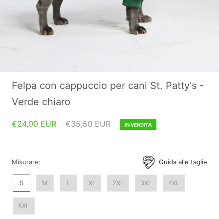
Felpa con cappuccio per cani St. Patty's -
Verde chiaro
€24,00 EUR
€35,50 EUR
IN VENDITA
Misurare:
Guida alle taglie
S
M
L
XL
2XL
3XL
4XL
5XL