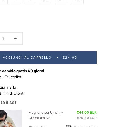
AGGIUNGI AL CARRELLO
€24,00
 cambio gratis 60 giorni
su Trustpilot
ia a vita
2 mln di clienti
a il set
Maglione per Umani -
€44,00 EUR
Crema d'oliva
€75,50 EUR