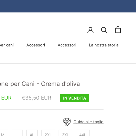
er cani
Accessori
Accessori
La nostra storia
er cani
Accessori
La nostra storia
ne per Cani - Crema d'oliva
 EUR
€35,50 EUR
IN VENDITA
Guida alle taglie
M
L
XL
2XL
3XL
4XL