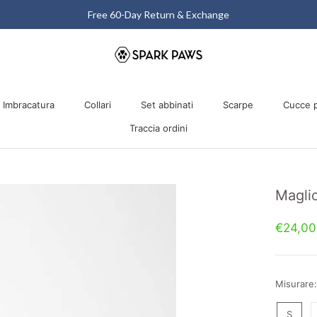
Matching Halloween Sale - Up to 40% OFF
Imbracatura
Collari
Set abbinati
Scarpe
Cucce p
Traccia ordini
Imbracatura
Collari
Traccia ordini
Set abbinati
Scarpe
Cucce p
Maglio
€24,00
Misurare:
S