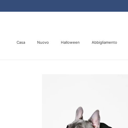
Vai
al
contenuto
Casa
Nuovo
Halloween
Abbigliamento
Casa
Nuovo
Halloween