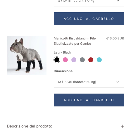
S (10-15 libbre/4,5-7 kg)
AGGIUNGI AL CARRELLO
Manicotti Riscaldanti in Pile
€16,00 EUR
Elasticizzato per Gambe
Leg - Black
Leg
Leg
Leg
Leg
Leg
Leg
-
-
-
-
-
-
Black
Pink
Purple
Grey
Red
Teal
Dimensione
M (15-45 libbre/7-20 kg)
AGGIUNGI AL CARRELLO
Descrizione del prodotto