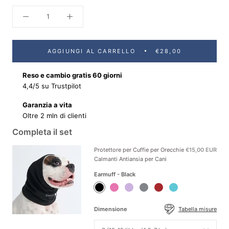
AGGIUNGI AL CARRELLO
€28,00
Reso e cambio gratis 60 giorni
4,4/5 su Trustpilot
Garanzia a vita
Oltre 2 mln di clienti
Completa il set
Protettore per Cuffie per Orecchie
€15,00 EUR
Calmanti Antiansia per Cani
Earmuff - Black
Earmuff
Earmuff
Earmuff
Earmuff
Earmuff
Earmuff
-
-
-
-
-
-
Black
Pink
Purple
Grey
Red
Teal
Dimensione
Tabella misure