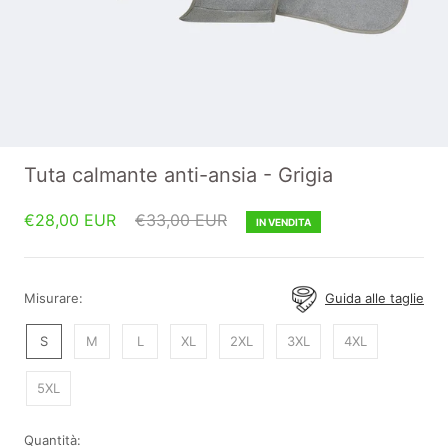
Tuta calmante anti-ansia - Grigia
€28,00 EUR
€33,00 EUR
IN VENDITA
Misurare:
Guida alle taglie
S
M
L
XL
2XL
3XL
4XL
5XL
Quantità: