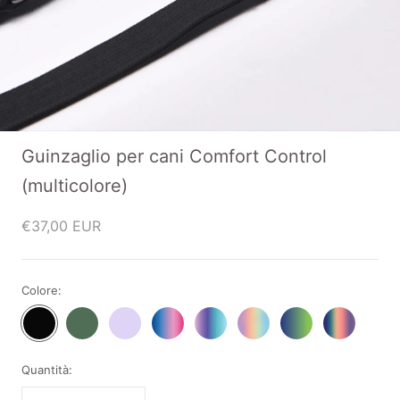
Guinzaglio per cani Comfort Control
(multicolore)
€37,00 EUR
Colore:
Black
Green
Lilac
Snow
90s
Pastel
Lime
Kaleidoscope
Neoprene
Neoprene
Neoprene
Cone
Retro
Icing
Wave
Neoprene
Leash
Leash
Leash
Neoprene
Neoprene
Neoprene
Neoprene
Leash
Quantità:
Leash
Leash
Leash
Leash