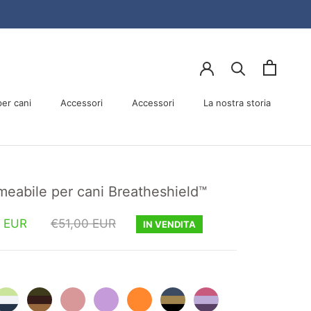
er cani
Accessori
Accessori
La nostra storia
er cani
Accessori
La nostra storia
meabile per cani Breatheshield™
 EUR
€51,00 EUR
IN VENDITA
og
Dog
Dog
Dog
Dog
Dog
Dog
aincoat
Raincoat
Raincoat
Raincoat
Raincoat
Raincoat
Raincoat