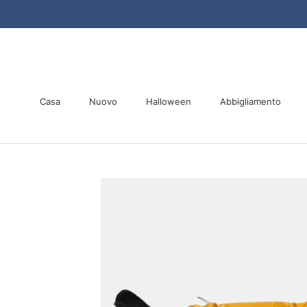
Vai
al
contenuto
Casa
Nuovo
Halloween
Abbigliamento
Casa
Nuovo
Halloween