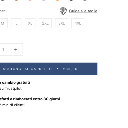
-
-
-
-
-
-
eon
Green
Pink
Purple
Orange
Blue
Pink
ne:
Guida alle taglie
hite
Brown
Gold
Lilac
avy
Black
Purple
M
L
XL
2XL
3XL
4XL
AGGIUNGI AL CARRELLO
€35,00
e cambio gratuiti
su Trustpilot
fatti o rimborsati entro 30 giorni
2 mln di clienti