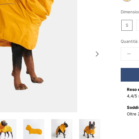
-
-
Yellow
N
Dimensio
W
N
S
Quantità:
Reso 
4,4/5 
Soddis
Oltre 