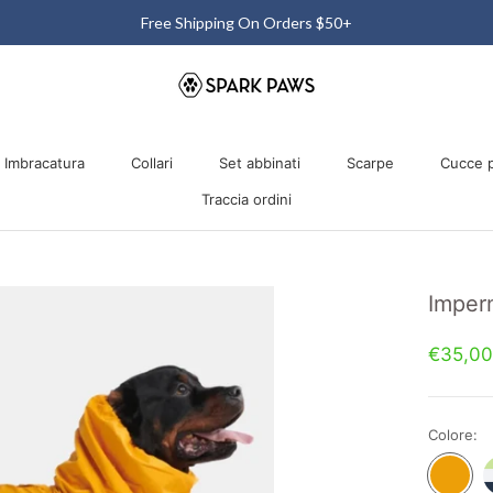
Free Shipping On Orders $50+
Imbracatura
Collari
Set abbinati
Scarpe
Cucce p
Traccia ordini
Imbracatura
Collari
Traccia ordini
Set abbinati
Scarpe
Cucce p
Imper
€35,00
Colore:
Dog
D
Raincoat
R