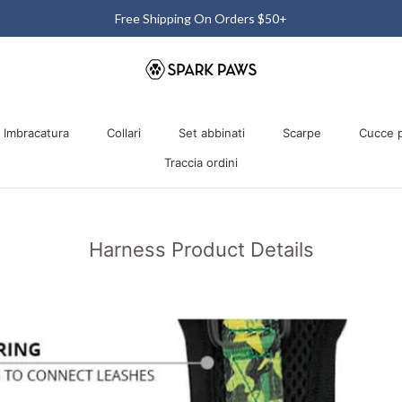
Free Shipping On Orders $50+
Imbracatura
Collari
Set abbinati
Scarpe
Cucce p
Traccia ordini
Imbracatura
Collari
Traccia ordini
Set abbinati
Scarpe
Cucce p
Harness Product Details