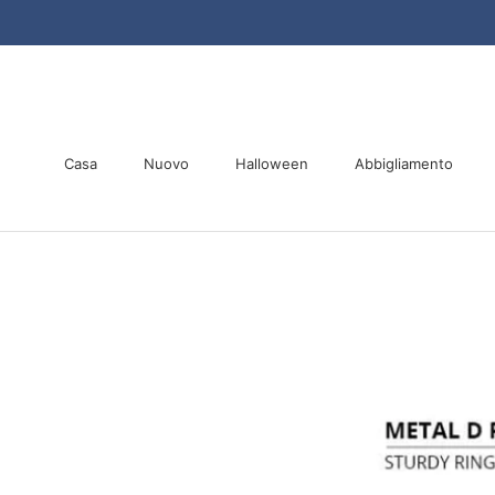
Vai
al
contenuto
Casa
Nuovo
Halloween
Abbigliamento
Casa
Nuovo
Halloween