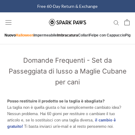
Vai
Free 60-Day Return & Exchange
al
contenuto
Nuovo
Halloween
Impermeabile
Imbracatura
Collari
Felpe con Cappuccio
Pigia
Domande Frequenti - Set da
Passeggiata di lusso a Maglie Cubane
per cani
Posso restituire il prodotto se la taglia è sbagliata?
La taglia non è quella giusta o hai semplicemente cambiato idea?
Nessun problema. Hai 60 giorni per restituire o cambiare il tuo
articolo e, se lo sostituisci con una taglia diversa,
il cambio è
gratuito!
Ti basta inviarci un'e-mail e al resto penseremo noi.