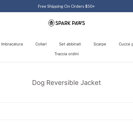
Free Shipping On Orders $50+
Imbracatura
Collari
Set abbinati
Scarpe
Cucce p
Traccia ordini
Imbracatura
Collari
Traccia ordini
Set abbinati
Scarpe
Cucce p
Dog Reversible Jacket