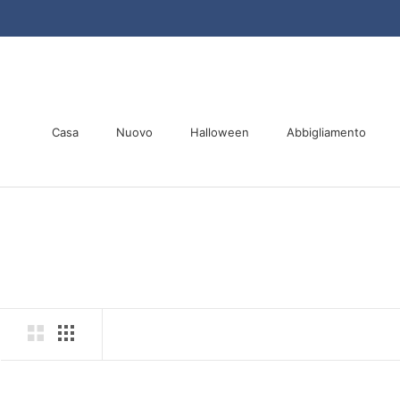
Vai
al
contenuto
Casa
Nuovo
Halloween
Abbigliamento
Casa
Nuovo
Halloween