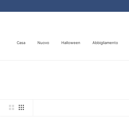
Vai
al
contenuto
Casa
Nuovo
Halloween
Abbigliamento
Casa
Nuovo
Halloween