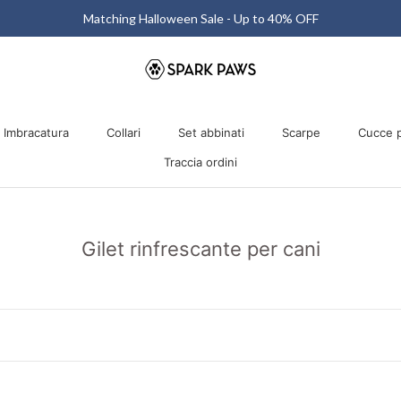
Matching Halloween Sale - Up to 40% OFF
Imbracatura
Collari
Set abbinati
Scarpe
Cucce p
Traccia ordini
Imbracatura
Collari
Traccia ordini
Set abbinati
Scarpe
Cucce p
Gilet rinfrescante per cani