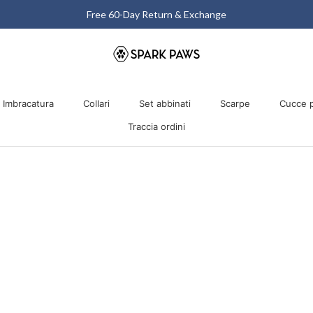
Free 60-Day Return & Exchange
Imbracatura
Collari
Set abbinati
Scarpe
Cucce p
Traccia ordini
Imbracatura
Collari
Traccia ordini
Set abbinati
Scarpe
Cucce p