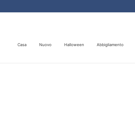
Vai
al
contenuto
Casa
Nuovo
Halloween
Abbigliamento
Casa
Nuovo
Halloween